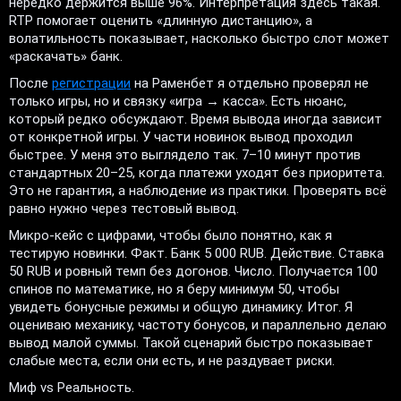
нередко держится выше 96%. Интерпретация здесь такая.
RTP помогает оценить «длинную дистанцию», а
волатильность показывает, насколько быстро слот может
«раскачать» банк.
После
регистрации
на Раменбет я отдельно проверял не
только игры, но и связку «игра → касса». Есть нюанс,
который редко обсуждают. Время вывода иногда зависит
от конкретной игры. У части новинок вывод проходил
быстрее. У меня это выглядело так. 7–10 минут против
стандартных 20–25, когда платежи уходят без приоритета.
Это не гарантия, а наблюдение из практики. Проверять всё
равно нужно через тестовый вывод.
Микро-кейс с цифрами, чтобы было понятно, как я
тестирую новинки. Факт. Банк 5 000 RUB. Действие. Ставка
50 RUB и ровный темп без догонов. Число. Получается 100
спинов по математике, но я беру минимум 50, чтобы
увидеть бонусные режимы и общую динамику. Итог. Я
оцениваю механику, частоту бонусов, и параллельно делаю
вывод малой суммы. Такой сценарий быстро показывает
слабые места, если они есть, и не раздувает риски.
Миф vs Реальность.