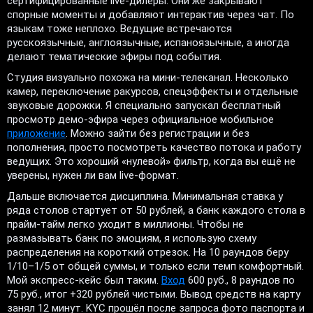
сертифицированные live-дилеры. Они же закрывают
спорные моменты и добавляют интерактив через чат. По
языкам тоже неплохо. Ведущие встречаются
русскоязычные, англоязычные, испаноязычные, а иногда
делают тематические эфиры под события.
Студия визуально похожа на мини-телеканал. Несколько
камер, переключение ракурсов, спецэффекты и отдельные
звуковые дорожки. Я специально запускал бесплатный
просмотр демо-эфира через официальное мобильное
приложение
. Можно зайти без регистрации и без
пополнения, просто посмотреть качество потока и работу
ведущих. Это хороший «нулевой» фильтр, когда вы ещё не
уверены, нужен ли вам live-формат.
Дальше включается дисциплина. Минимальная ставка у
ряда столов стартует от 50 рублей, а банк каждого стола в
прайм-тайм легко уходит в миллионы. Чтобы не
размазывать банк по эмоциям, я использую схему
распределения на короткий отрезок. На 10 раундов беру
1/10–1/5 от общей суммы, и только если темп комфортный.
Мой экспресс-кейс был таким.
Вход
600 руб., 8 раундов по
75 руб., итог +320 рублей чистыми. Вывод средств на карту
занял 12 минут. KYC прошёл после запроса фото паспорта и