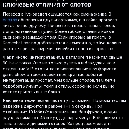
ключевые отличия от слотов
Переход в live-раздел ощущается как смена жанра. В
слотах
обновления идут «партиями», а в лайве прогресс
читается по-другому. Появляются новые типы столов,
дополнительные студии, более гибкие ставки и новые
сценарии взаимодействия. Если игровые автоматы в
Ramenbet casino добавляются ежемесячно, то live-казино
растёт через расширение линейки столов и форматов.
Факт, число, интерпретация. В каталоге я насчитал свыше
90 live-столов. Это не только рулетка и блэкджек, но и
отдельные VIP-столы, локализированные шоу формата
game show, а также сессии под крупные события.
Интерпретация простая. Чем больше столов, тем легче
подобрать лимиты, темп и стиль, особенно если вы не
хотите прыгать выше банка.
Ключевая техническая часть тут стриминг. По моим тестам
задержка держится в районе 1–1,5 секунды. При
стабильных 10 Мбит/с картинка шла без фризов, а один
раунд занимал от 45 секунд до пары минут. Всё зависит от
типа стола и динамики ставок. За процессом следят