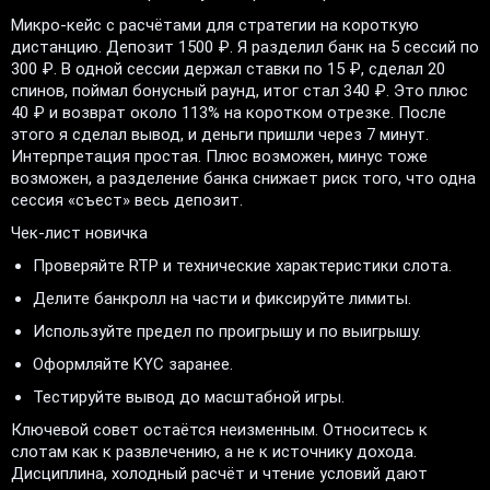
Микро-кейс с расчётами для стратегии на короткую
дистанцию. Депозит 1500 ₽. Я разделил банк на 5 сессий по
300 ₽. В одной сессии держал ставки по 15 ₽, сделал 20
спинов, поймал бонусный раунд, итог стал 340 ₽. Это плюс
40 ₽ и возврат около 113% на коротком отрезке. После
этого я сделал вывод, и деньги пришли через 7 минут.
Интерпретация простая. Плюс возможен, минус тоже
возможен, а разделение банка снижает риск того, что одна
сессия «съест» весь депозит.
Чек-лист новичка
Проверяйте RTP и технические характеристики слота.
Делите банкролл на части и фиксируйте лимиты.
Используйте предел по проигрышу и по выигрышу.
Оформляйте KYC заранее.
Тестируйте вывод до масштабной игры.
Ключевой совет остаётся неизменным. Относитесь к
слотам как к развлечению, а не к источнику дохода.
Дисциплина, холодный расчёт и чтение условий дают