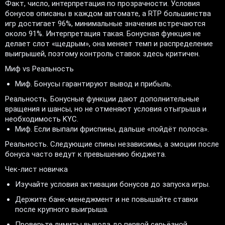
Факт, число, интерпретация по прозрачности. Условия
бонусов описаны в каждом автомате, а RTP большинства
игр достигает 96%, минимальные значения встречаются
около 91%. Интерпретация такая. Бонусная функция не
делает слот «щедрым», она меняет темп и распределение
выигрышей, поэтому контроль ставок здесь критичен.
Миф vs Реальность
Миф. Бонусы гарантируют вывод и прибыль.
Реальность. Бонусные функции дают дополнительные
вращения и шансы, но не отменяют условия отыгрыша и
необходимость KYC.
Миф. Если выпали фриспины, дальше «пойдёт полоса».
Реальность. Следующие спины независимы, а эмоции после
бонуса часто ведут к превышению бюджета.
Чек-лист новичка
Изучайте условия активации бонусов до запуска игры.
Держите банк-менеджмент и не повышайте ставки
после крупного выигрыша.
Проверьте лимиты вывода до первой серьёзной