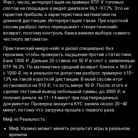
Факт, число, интерпретация на примере RTP. У топовых
слотов на площадке я видел диапазон 96,1–97,7%. Это не
гарантия прибыли, а характеристика математики на
длинной дистанции. Интерпретация такая. При короткой
сессии разброс легко перекрывает «теоретический»
возврат, поэтому контроль банка важнее выбора «самого
честного автомата».
Практический микро-кейс я делал специально без
героизма, чтобы проверить ощущения против статистики.
Банк 1000 ₽. Дальше 20 ставок по 50 ₽ в слот с заявленным
RTP 96,5%. По математике средний возврат близок к 965 ₽
с 1000 ₽, но в реальности допустим разброс примерно ±10–
13% на такой короткой дистанции. В моей сессии итог
остановился на 910 ₽, то есть минус 90 ₽. После этого я
сделал тестовый вывод небольшой суммы, до 3000 ₽, и
получил деньги за 11–14 минут при подтверждённых
документах. Проверка аккаунта KYC заняла около 20–40
минут, потому что загрузка прошла с первого раза.
Миф vs Реальность
Миф. Казино может менять результат игры в реальном
времени.