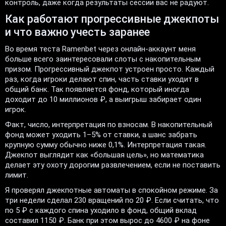
контроль, даже когда результаты сессии вас не радуют.
Как работают прогрессивные джекпоты
и что важно учесть заранее
Во время теста Ramenbet через онлайн-аккаунт меня
больше всего заинтересовали слоты с накопительным
призом. Прогрессивный джекпот устроен просто. Каждый
раз, когда игроки делают спин, часть ставки уходит в
общий банк. Так появляется фонд, который иногда
доходит до 10 миллионов ₽, а выигрыш забирает один
игрок.
Факт, число, интерпретация по взносам. В накопительный
фонд может уходить 1–5% от ставки, а шанс забрать
крупную сумму обычно ниже 0,1%. Интерпретация такая.
Джекпот выглядит как «большая цель», но математика
делает эту охоту дорогим развлечением, если не поставить
лимит.
Я проверял джекпотные автоматы в спокойном режиме. За
три недели сделал 230 вращений по 20 ₽. Если считать, что
по 5 ₽ с каждого спина уходило в фонд, общий вклад
составил 1150 ₽. Банк при этом вырос до 4600 ₽ на фоне