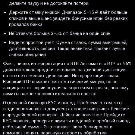
делайте паузу и не догоняйте потери.
Держите ставку низкой. Диапазон 5–15 ₽ даёт больше
спинов и выше шанс увидеть бонусные игры без резких
провалов банка.
Не ставьте больше 3–5% от банка на один спин.
Ведите простой учёт. Сумма ставок, сумма выигрышей,
длительность сессии. Такая аналитика трезвит лучше
любых обещаний.
Факт, число, интерпретация по RTP. Автоматы с RTP от 96%
действительно предпочтительнее на длинной дистанции,
но это не отменяет дисперсию. Интерпретация такая.
Высокий RTP снижает «математический минус», но не
защищает от серии неудач на коротком отрезке, поэтому
лимиты важнее «поиска идеального слота».
Отдельный блок про KYC и вывод. Проблема в том, что
люди вспоминают о документах после выигрыша. Решение
в предрейсовой проверке. Действие понятное. Пройдите
KYC заранее, проверьте лимиты и сделайте пробный вывод
небольшой суммы. Это снижает риск блокировок и
помогает понять реальную скорость обработки.